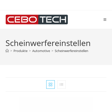
Zum
Inhalt
springen
Scheinwerfereinstellen
>
Produkte
>
Automotive
>
Scheinwerfereinstellen