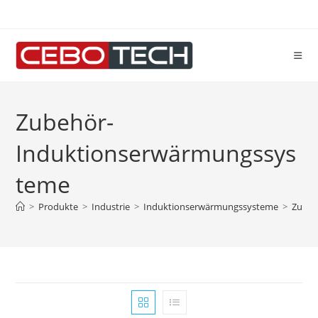
Zum
Inhalt
springen
Zubehör-
Induktionserwärmungssys
teme
>
Produkte
>
Industrie
>
Induktionserwärmungssysteme
>
Zubeh