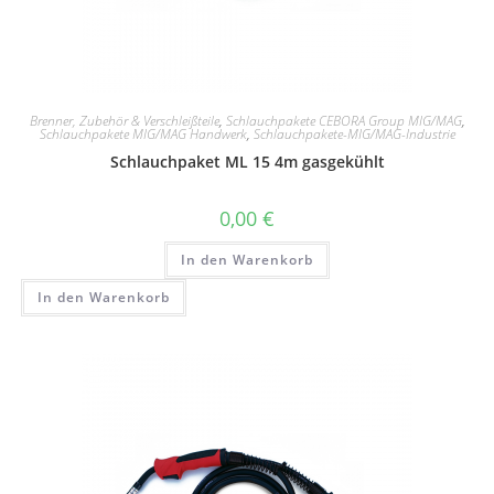
Brenner, Zubehör & Verschleißteile
,
Schlauchpakete CEBORA Group MIG/MAG
,
Schlauchpakete MIG/MAG Handwerk
,
Schlauchpakete-MIG/MAG-Industrie
Schlauchpaket ML 15 4m gasgekühlt
0,00
€
In den Warenkorb
In den Warenkorb