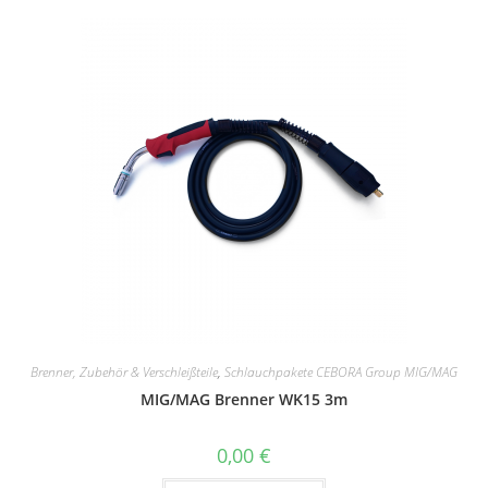
Brenner, Zubehör & Verschleißteile
,
Schlauchpakete CEBORA Group MIG/MAG
MIG/MAG Brenner WK15 3m
0,00
€