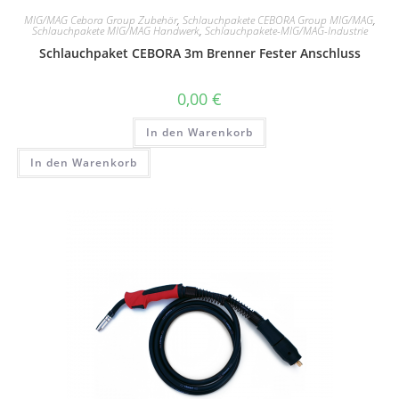
MIG/MAG Cebora Group Zubehör
,
Schlauchpakete CEBORA Group MIG/MAG
,
Schlauchpakete MIG/MAG Handwerk
,
Schlauchpakete-MIG/MAG-Industrie
Schlauchpaket CEBORA 3m Brenner Fester Anschluss
0,00
€
In den Warenkorb
In den Warenkorb