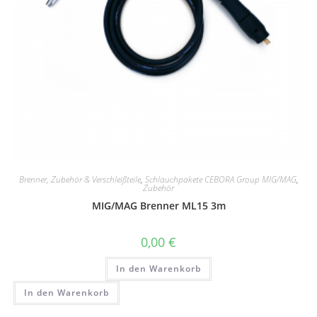
Brenner, Zubehör & Verschleißteile
,
Schlauchpakete CEBORA Group MIG/MAG
,
Zubehör
MIG/MAG Brenner ML15 3m
0,00
€
In den Warenkorb
In den Warenkorb